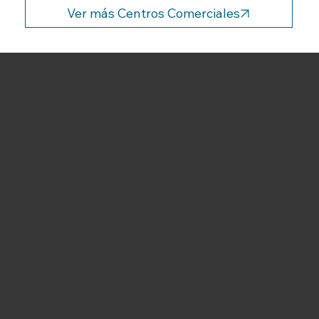
Ver más Centros Comerciales
OFICINA CENTRAL
Blvd. Aeropuerto No. 104, Cerrito de Jerez, 37545
León de los Aldama, Gto.
Corporativo +52 (477) 211 1595 (96) (97)
LÍNEA ÉTICA
denunciaaryba@aryba.com.mx
(477) 211 1595 ext. 165
TRABAJA CON NOSOTROS
COMERCIALIZACIÓN
comercializacion@aryba.com.mx
Tel: +52 (477) 152 3129
REDES SOCIALES