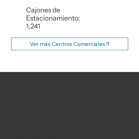
Cajones de
Estacionamiento:
1,241
Ver más Centros Comerciales
OFICINA CENTRAL
Blvd. Aeropuerto No. 104, Cerrito de Jerez, 37545
León de los Aldama, Gto.
Corporativo +52 (477) 211 1595 (96) (97)
LÍNEA ÉTICA
denunciaaryba@aryba.com.mx