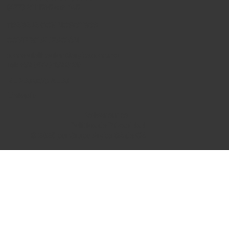
(477) 211 1595 ext. 165
TRABAJA CON NOSOTROS
COMERCIALIZACIÓN
comercializacion@aryba.com.mx
Tel: +52 (477) 152 3129
REDES SOCIALES
LinkedIn
Volver arriba
Política de Privacidad
© 2025 por Grupo Aryba SA de CV.