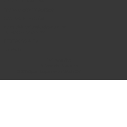
(477) 211 1595 ext. 165
TRABAJA CON NOSOTROS
COMERCIALIZACIÓN
comercializacion@aryba.com.mx
Tel: +52 (477) 152 3129
REDES SOCIALES
LinkedIn
Volver arriba
Política de Privacidad
© 2025 por Grupo Aryba SA de CV.