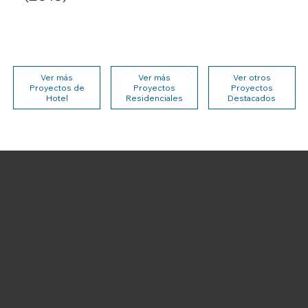
Ver más
Ver más
Ver otros
Proyectos de
Proyectos
Proyectos
Hotel
Residenciales
Destacados
OFICINA CENTRAL
Blvd. Aeropuerto No. 104, Cerrito de Jerez, 37545
León de los Aldama, Gto.
Corporativo +52 (477) 211 1595 (96) (97)
LÍNEA ÉTICA
denunciaaryba@aryba.com.mx