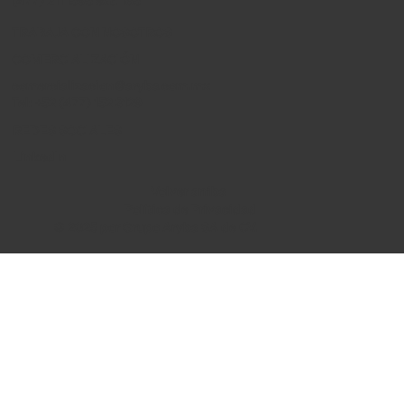
(477) 211 1595 ext. 165
TRABAJA CON NOSOTROS
COMERCIALIZACIÓN
comercializacion@aryba.com.mx
Tel: +52 (477) 152 3129
REDES SOCIALES
LinkedIn
Volver arriba
Política de Privacidad
© 2025 por Grupo Aryba SA de CV.