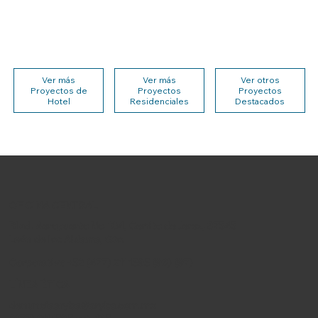
Ver más
Ver más
Ver otros
Proyectos de
Proyectos
Proyectos
Hotel
Residenciales
Destacados
OFICINA CENTRAL
Blvd. Aeropuerto No. 104, Cerrito de Jerez, 37545
León de los Aldama, Gto.
Corporativo +52 (477) 211 1595 (96) (97)
LÍNEA ÉTICA
denunciaaryba@aryba.com.mx